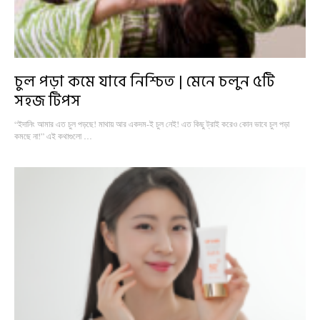
চুল পড়া কমে যাবে নিশ্চিত | মেনে চলুন ৫টি
সহজ টিপস
“ইদানিং আমার এত চুল পড়ছে! মাথায় আর একদম-ই চুল নেই! এত কিছু ট্রাই করেও কোন ভাবে চুল পড়া
কমছে না!” এই কথাগুলো …