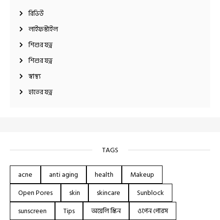
রিভিউ
লাইফস্টাইল
শিশুর যত্ন
শিশুর যত্ন
স্বাস্থ্য
হাতের যত্ন
TAGS
acne
anti aging
health
Makeup
Open Pores
skin
skincare
Sunblock
sunscreen
Tips
অয়েলি স্কিন
ওপেন পোরস