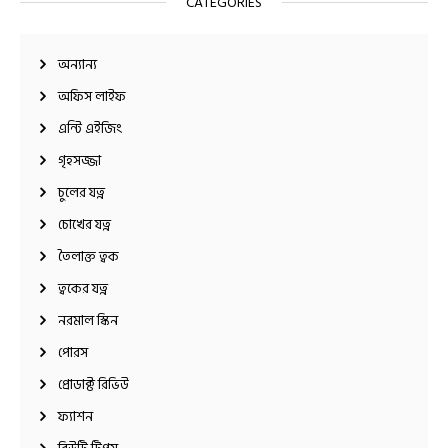
CATEGORIES
অন্যান্য
অফিস লাইফ
এন্টি এইজিং
গৃহসজ্জা
চুলের যত্ন
চোখের যত্ন
তৈলাক্ত ত্বক
ত্বকের যত্ন
নরমাল স্কিন
পোরস
প্রোডাক্ট রিভিউ
ফ্যাশন