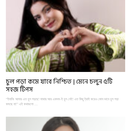
চুল পড়া কমে যাবে নিশ্চিত | মেনে চলুন ৫টি
সহজ টিপস
“ইদানিং আমার এত চুল পড়ছে! মাথায় আর একদম-ই চুল নেই! এত কিছু ট্রাই করেও কোন ভাবে চুল পড়া
কমছে না!” এই কথাগুলো …