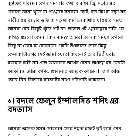
বুঝতেই পারছেন কোন সমস্যার কথা বলছি। জ্বি, পড়ার মত
কোনো জামা খুঁজে না পাওয়ার সমস্যা। ছোট, বড় কিংবা বৃদ্ধা সব
নারীর ওয়ারড্রোব ভর্তি কাপড় থাকলেও কোথাও যাওয়ার সময়
আমরা যেন কিছুই খুঁজে পাই না। তাহলে এই ওয়ারড্রোব ভর্তি এত
কাপড় এগুলো কেনো কিনলাম?? আমরা অনেক সময়ই কোনো
কিছু না ভেবে বা যেকোনো একটা উপলক্ষ্য ভেবে কিছু
কেনাকাটার পর সেই জামা হয়তো কখনোই আর দ্বিতীয়বার
ব্যবহার করি না। এতে আমাদের অর্থের যেমন অপচয় হয় তেমনি
অতিরিক্ত জামা কাপড় গুছানোও আরেক ঝামেলা। তাই আজ
জেনে নিন কিভাবে
বাজেটের
মধ্যে পরিপাটি থাকবেন।
১। বদলে ফেলুন ইম্পালসিভ শপিং এর
বদভ্যাস
আমরা অনেক সময় দোকানে যেয়ে পছন্দ হলেই হুট করে এমন