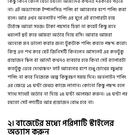
কিছু কিনে ফেলি যেটা হয়তো আমাদের কখনও দরকারই পড়বে
না। এই অভ্যাসকে ইম্পালসিভ শপিং বা আবেগের বশে শপিং করা
বলে। আর এখন অনলাইন শপিং এর যুগে এই ব্যাপারটা হয়ে
উঠেছে আরো সহজ। টাকা পয়সার চিন্তা না করেই কিছু মনে
ধরলেই হুট করে আমরা অর্ডার দিয়ে বসি। আবার আমরা
অনেকে মন ভালো করার জন্য টুকটাক শপিং করতে পছন্দ করো।
কিন্তু এত শখ করে যেই জিনিসটি কিনলেন আসলেই এর কতটুকু
প্রয়োজন ছিল বা আদৌ কখনও ব্যবহার হবে কিনা সেই ব্যাপারটা
কতটুকু ভেবে দেখেছেন? তাই আবেগের বশে শুধু চোখের ক্ষুধায়
শপিং না করে নিজেকে অল্প কিছুক্ষণ সময় দিন। অনলাইন শপিং
এর ক্ষেত্রে ২৪ ঘন্টা মেথড কাজে লাগান। কোনো কিছু পছন্দ হলে
সাথে সাথেই অর্ডার না দিয়ে ২৪ ঘন্টা অপেক্ষা করুন। ২৪ ঘন্টা পর
হয়তো সেই পণ্যটির আর প্রয়োজন বোধ হবে না।
২। বাজেটের মধ্যে পরিপাটি স্টাইলের
অভ্যাস করুন