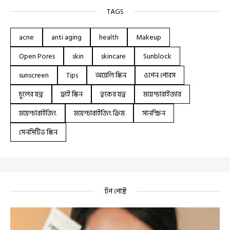
TAGS
acne
anti aging
health
Makeup
Open Pores
skin
skincare
Sunblock
sunscreen
Tips
অয়েলি স্কিন
ওপেন পোরস
চুলের যত্ন
ড্রাই স্কিন
ত্বকের যত্ন
ময়েশ্চারাইজার
ময়েশ্চারাইজিং
ময়েশ্চারাইজিং ক্রিম
সানস্ক্রিন
সেনসিটিভ স্কিন
টপ পোষ্ট