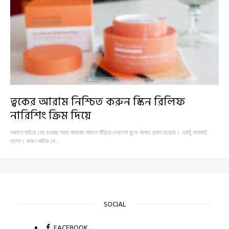
ত্বকের আরাম নিশ্চিত করুন স্কিন রিলিফ
নারিশিং ক্রিম দিয়ে
সকালে বাইরে বের হওয়ার সময় আয়নার সামনে দাঁড়িয়ে দেখলেন মুখে লালচে র‍্যাশ হয়েছে। একটু অবাকই
হলেন। কারণ বাহির থে…
SOCIAL
FACEBOOK