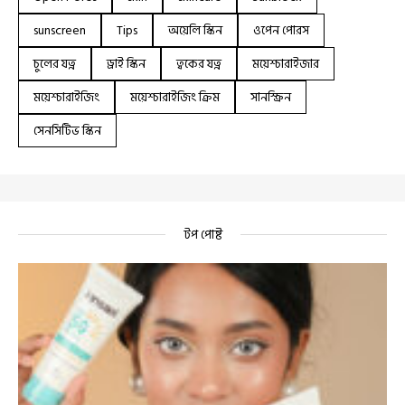
sunscreen
Tips
অয়েলি স্কিন
ওপেন পোরস
চুলের যত্ন
ড্রাই স্কিন
ত্বকের যত্ন
ময়েশ্চারাইজার
ময়েশ্চারাইজিং
ময়েশ্চারাইজিং ক্রিম
সানস্ক্রিন
সেনসিটিভ স্কিন
টপ পোষ্ট