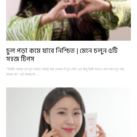
চুল পড়া কমে যাবে নিশ্চিত | মেনে চলুন ৫টি
সহজ টিপস
“ইদানিং আমার এত চুল পড়ছে! মাথায় আর একদম-ই চুল নেই! এত কিছু ট্রাই করেও কোন ভাবে চুল পড়া
কমছে না!” এই কথাগুলো …