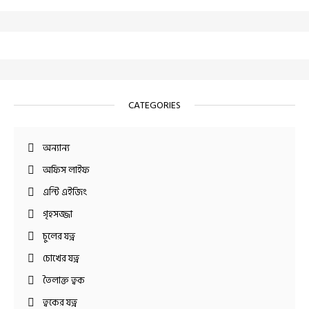
CATEGORIES
অন্যান্য
অফিস লাইফ
এন্টি এইজিং
গৃহসজ্জা
চুলের যত্ন
চোখের যত্ন
তৈলাক্ত ত্বক
ত্বকের যত্ন