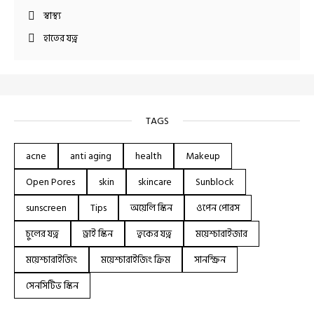
স্বাস্থ্য
হাতের যত্ন
TAGS
acne
anti aging
health
Makeup
Open Pores
skin
skincare
Sunblock
sunscreen
Tips
অয়েলি স্কিন
ওপেন পোরস
চুলের যত্ন
ড্রাই স্কিন
ত্বকের যত্ন
ময়েশ্চারাইজার
ময়েশ্চারাইজিং
ময়েশ্চারাইজিং ক্রিম
সানস্ক্রিন
সেনসিটিভ স্কিন