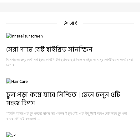
টপ পোষ্ট
সেরা দামে বেস্ট হাইব্রিড সানস্ক্রিন
বিগেনারদের জন্য বেস্ট সানস্ক্রিন কোনটি? ফিজিক্যাল ও ক্যামিকাল সানস্ক্রিনের মধ্যে কোনটি ভালো হবে? সেরা
দামে ব…
চুল পড়া কমে যাবে নিশ্চিত | মেনে চলুন ৫টি
সহজ টিপস
“ইদানিং আমার এত চুল পড়ছে! মাথায় আর একদম-ই চুল নেই! এত কিছু ট্রাই করেও কোন ভাবে চুল পড়া
কমছে না!” এই কথাগুলো …