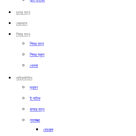
এন্টি এইজিং
চুলের যত্ন
মেকআপ
শিশুর যত্ন
শিশুর যত্ন
শিশুর স্কুল
খেলনা
লাইফস্টাইল
ভ্রমণ
ই লাইফ
বাসার যত্ন
গৃহসজ্জা
বেডরুম