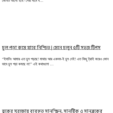
কোনটি ভালো হবে? সেরা দামে ব…
চুল পড়া কমে যাবে নিশ্চিত | মেনে চলুন ৫টি সহজ টিপস
“ইদানিং আমার এত চুল পড়ছে! মাথায় আর একদম-ই চুল নেই! এত কিছু ট্রাই করেও কোন
ভাবে চুল পড়া কমছে না!” এই কথাগুলো …
ত্বকের সুরক্ষায় ব্যবহৃত সানস্ক্রিন, সানস্টিক ও সানব্লকের