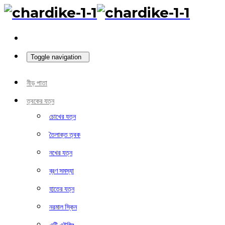
Toggle navigation
নীড় পাতা
ত্বকের যত্ন
চোখের যত্ন
তৈলাক্ত ত্বক
নখের যত্ন
ব্রণ সমস্যা
হাতের যত্ন
নরমাল স্কিন