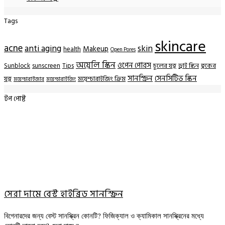
Tags
skincare
acne
anti aging
skin
Makeup
health
Open Pores
অয়েলি স্কিন
ওপেন পোরস
Sunblock
sunscreen
Tips
চুলের যত্ন
ড্রাই স্কিন
ত্বকের
সানস্ক্রিন
সেনসিটিভ স্কিন
যত্ন
ময়েশ্চারাইজিং ক্রিম
ময়েশ্চারাইজার
ময়েশ্চারাইজিং
টপ পোষ্ট
সেরা দামে বেস্ট হাইব্রিড সানস্ক্রিন
বিগেনারদের জন্য বেস্ট সানস্ক্রিন কোনটি? ফিজিক্যাল ও ক্যামিকাল সানস্ক্রিনের মধ্যে