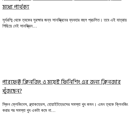
মধ্যে পার্থক্য
সূর্যরশ্মি থেকে ত্বকের সুরক্ষার জন্য সানস্ক্রিনের ব্যবহার বহুল প্রচলিত। তবে এই যাত্রায়
পিছিয়ে নেই সানস্ক্রিন…
পারফেক্ট ক্লিনজিং ও ময়েস্ট ফিনিশিং এর জন্য ক্লিনজার
খুঁজছেন?
স্কিন ফ্লেকিনেস, ব্ল্যাকহেডস, হোয়াইটহেডসের সমস্যা খুব কমন। এমন ত্বকে ক্লিনজিং
করার পর সমস্যা খুব একটা কমে না…