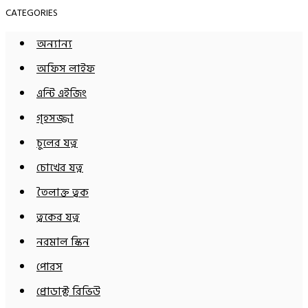
CATEGORIES
অন্যান্য
অফিস লাইফ
এন্টি এইজিং
গৃহসজ্জা
চুলের যত্ন
চোখের যত্ন
তৈলাক্ত ত্বক
ত্বকের যত্ন
নরমাল স্কিন
পোরস
প্রোডাক্ট রিভিউ