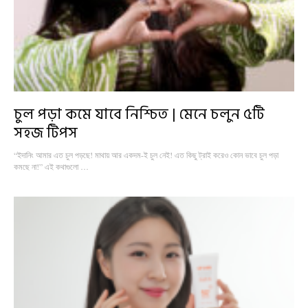
চুল পড়া কমে যাবে নিশ্চিত | মেনে চলুন ৫টি
সহজ টিপস
“ইদানিং আমার এত চুল পড়ছে! মাথায় আর একদম-ই চুল নেই! এত কিছু ট্রাই করেও কোন ভাবে চুল পড়া
কমছে না!” এই কথাগুলো …