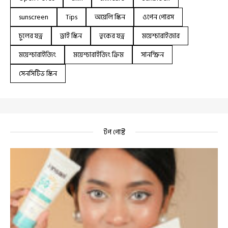
sunscreen
Tips
অয়েলি স্কিন
ওপেন পোরস
চুলের যত্ন
ড্রাই স্কিন
ত্বকের যত্ন
ময়েশ্চারাইজার
ময়েশ্চারাইজিং
ময়েশ্চারাইজিং ক্রিম
সানস্ক্রিন
সেনসিটিভ স্কিন
টপ পোষ্ট