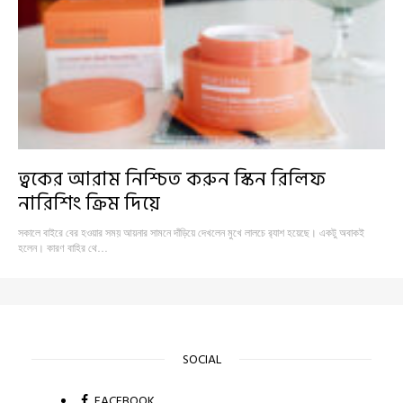
ত্বকের আরাম নিশ্চিত করুন স্কিন রিলিফ
নারিশিং ক্রিম দিয়ে
সকালে বাইরে বের হওয়ার সময় আয়নার সামনে দাঁড়িয়ে দেখলেন মুখে লালচে র‍্যাশ হয়েছে। একটু অবাকই
হলেন। কারণ বাহির থে…
SOCIAL
FACEBOOK