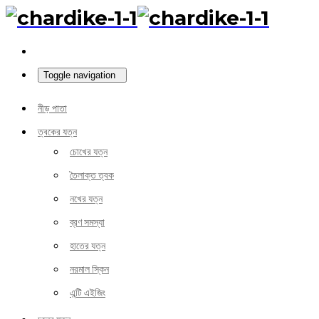
Toggle navigation
নীড় পাতা
ত্বকের যত্ন
চোখের যত্ন
তৈলাক্ত ত্বক
নখের যত্ন
ব্রণ সমস্যা
হাতের যত্ন
নরমাল স্কিন
এন্টি এইজিং