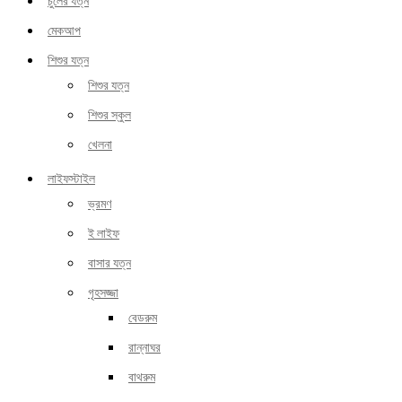
চুলের যত্ন
মেকআপ
শিশুর যত্ন
শিশুর যত্ন
শিশুর স্কুল
খেলনা
লাইফস্টাইল
ভ্রমণ
ই লাইফ
বাসার যত্ন
গৃহসজ্জা
বেডরুম
রান্নাঘর
বাথরুম