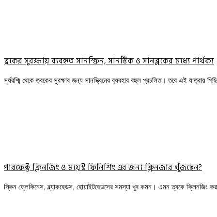
ত্বকের সুরক্ষায় ব্যবহৃত সানস্ক্রিন, সানস্টিক ও সানব্লকের মধ্যে পার্থক্য
সূর্যরশ্মি থেকে ত্বকের সুরক্ষার জন্য সানস্ক্রিনের ব্যবহার বহুল প্রচলিত। তবে এই যাত্রায় পি
পারফেক্ট ক্লিনজিং ও ময়েস্ট ফিনিশিং এর জন্য ক্লিনজার খুঁজছেন?
স্কিন ফ্লেকিনেস, ব্ল্যাকহেডস, হোয়াইটহেডসের সমস্যা খুব কমন। এমন ত্বকে ক্লিনজিং ক