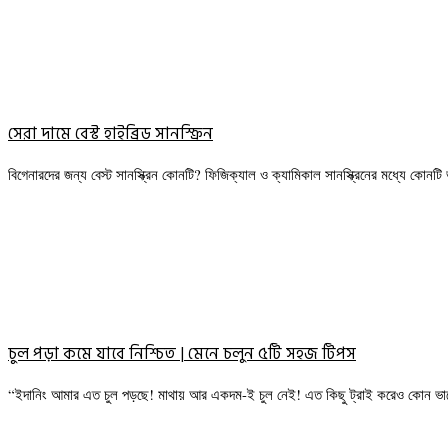
সেরা দামে বেস্ট হাইব্রিড সানস্ক্রিন
বিগেনারদের জন্য বেস্ট সানস্ক্রিন কোনটি? ফিজিক্যাল ও ক্যামিকাল সানস্ক্রিনের মধ্যে কোন
চুল পড়া কমে যাবে নিশ্চিত | মেনে চলুন ৫টি সহজ টিপস
“ইদানিং আমার এত চুল পড়ছে! মাথায় আর একদম-ই চুল নেই! এত কিছু ট্রাই করেও কোন ভ