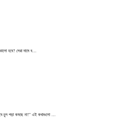
টি ভালো হবে? সেরা দামে ব…
াবে চুল পড়া কমছে না!” এই কথাগুলো …