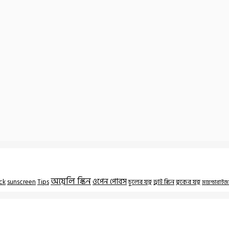
অয়েলি স্কিন
ওপেন পোরস
ck
sunscreen
Tips
চুলের যত্ন
ড্রাই স্কিন
ত্বকের যত্ন
ময়েশ্চারাইজ