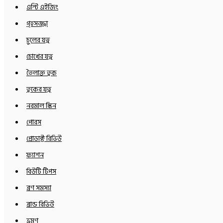
এন্টি এইজিং
গৃহসজ্জা
চুলের যত্ন
চোখের যত্ন
তৈলাক্ত ত্বক
ত্বকের যত্ন
নরমাল স্কিন
পোরস
প্রোডাক্ট রিভিউ
ফ্যাশন
বিউটি টিপস
ব্রণ সমস্যা
ব্রান্ড রিভিউ
ভ্রমণ