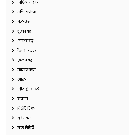
অফিস লাইফ
এন্টি এইজিং
গৃহসজ্জা
চুলের যত্ন
চোখের যত্ন
তৈলাক্ত ত্বক
ত্বকের যত্ন
নরমাল স্কিন
পোরস
প্রোডাক্ট রিভিউ
ফ্যাশন
বিউটি টিপস
ব্রণ সমস্যা
ব্রান্ড রিভিউ