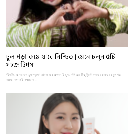
চুল পড়া কমে যাবে নিশ্চিত | মেনে চলুন ৫টি
সহজ টিপস
“ইদানিং আমার এত চুল পড়ছে! মাথায় আর একদম-ই চুল নেই! এত কিছু ট্রাই করেও কোন ভাবে চুল পড়া
কমছে না!” এই কথাগুলো …