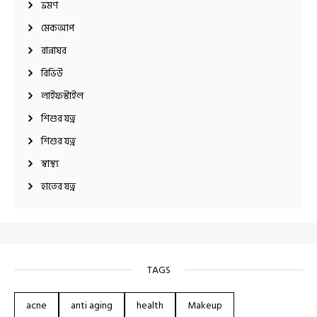
ভ্রমণ
মেকআপ
রান্নাঘর
রিভিউ
লাইফস্টাইল
শিশুর যত্ন
শিশুর যত্ন
স্বাস্থ্য
হাতের যত্ন
TAGS
acne
anti aging
health
Makeup