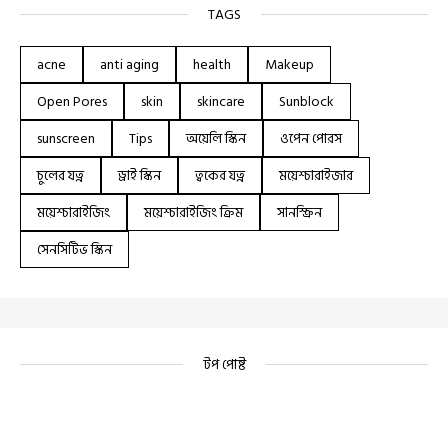
TAGS
acne
anti aging
health
Makeup
Open Pores
skin
skincare
Sunblock
sunscreen
Tips
অয়েলি স্কিন
ওপেন পোরস
চুলের যত্ন
ড্রাই স্কিন
ত্বকের যত্ন
ময়েশ্চারাইজার
ময়েশ্চারাইজিং
ময়েশ্চারাইজিং ক্রিম
সানস্ক্রিন
সেনসিটিভ স্কিন
টপ পোষ্ট