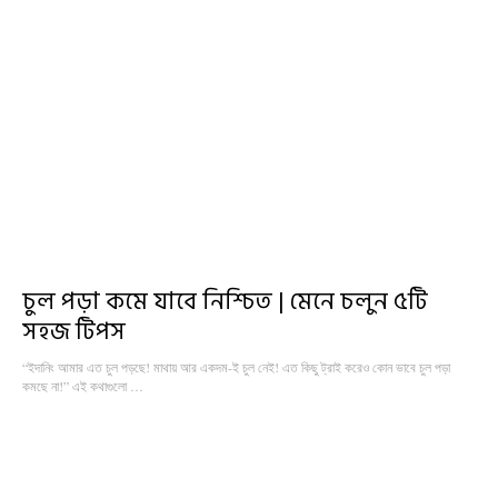
চুল পড়া কমে যাবে নিশ্চিত | মেনে চলুন ৫টি
সহজ টিপস
“ইদানিং আমার এত চুল পড়ছে! মাথায় আর একদম-ই চুল নেই! এত কিছু ট্রাই করেও কোন ভাবে চুল পড়া
কমছে না!” এই কথাগুলো …