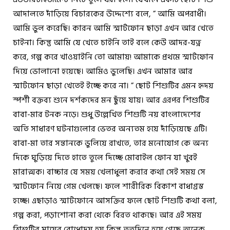
আদালতে দাঁড়িয়ে বিচারকের উদ্দেশ্যে বলে, ” আমি অপরাধী।
আমি ভুল করেছি। কারন আমি স্মার্টফোন ছাড়া এখন আর খেতে
চাইনা। কিন্তু আমি যে খেতে চাইনি তাই বলে কেউ আদর-যত্ন
করে, গল্প করে খাওয়াইনি তো আমায়! আমাকে প্রথমে স্মার্টফোন
দিয়ে ভোলানো হয়েছে। আমিও ভুলেছি। এখন আমার আর
স্মার্টফোন ছাড়া খেতেই ইচ্ছে করে না। ” ছোট শিশুটির এমন হৃদয়
স্পর্শী বক্তব্য শুনে দর্শকদের মন ছুঁয়ে যায়। আর এরপর শিশুটির
বাবা-মার টনক নড়ে। শুধু উল্লেখিত শিশুটি নয় বাংলাদেশের
অতি সাধারণ ঘটনাগুলোর ভেতর অন্যতম হয়ে দাঁড়িয়েছে এটি।
বাবা-মা তার সন্তানকে ভুলিয়ে রাখতে, তার মনোযোগ কে অন্য
দিকে ঘুড়িয়ে দিতে হাতে তুলে দিচ্ছে মোবাইল ফোন যা খুবই
মারাত্মক। বাচ্চার যে সময় খেলাধুলা করার কথা সেই সময় সে
স্মার্টফোন নিয়ে গেম খেলছে। ফলে শারীরিক বিকাশ বাধাগ্রস্ত
হচ্ছে। এছাড়াও স্মার্টফোনে আসক্তির ফলে ছোট শিশুটি কথা বলা,
গল্প করা, পড়াশোনা করা থেকে বিরত থাকছে। আর এই সময়
শিশুটির মায়ের বোধোদয় হয় কিন্তু ততদিনে হয়ে গেছে অনেক