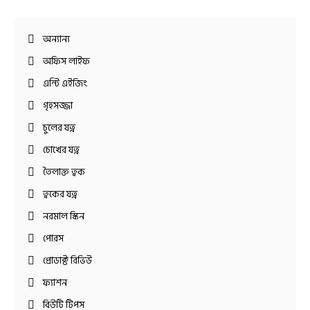
অন্যান্য
অফিস লাইফ
এন্টি এইজিং
গৃহসজ্জা
চুলের যত্ন
চোখের যত্ন
তৈলাক্ত ত্বক
ত্বকের যত্ন
নরমাল স্কিন
পোরস
প্রোডাক্ট রিভিউ
ফ্যাশন
বিউটি টিপস