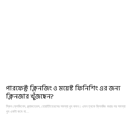
পারফেক্ট ক্লিনজিং ও ময়েস্ট ফিনিশিং এর জন্য
ক্লিনজার খুঁজছেন?
স্কিন ফ্লেকিনেস, ব্ল্যাকহেডস, হোয়াইটহেডসের সমস্যা খুব কমন। এমন ত্বকে ক্লিনজিং করার পর সমস্যা
খুব একটা কমে না…