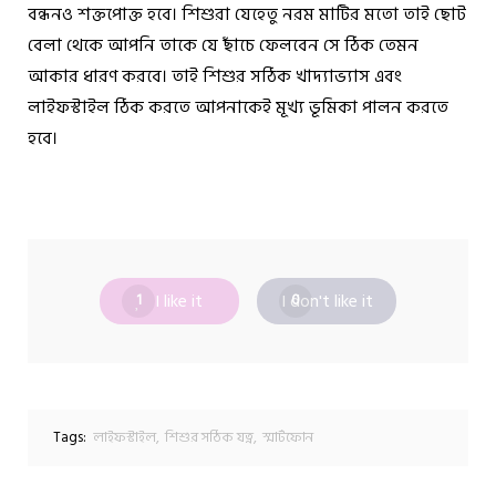
বন্ধনও শক্তপোক্ত হবে। শিশুরা যেহেতু নরম মাটির মতো তাই ছোট
বেলা থেকে আপনি তাকে যে ছাঁচে ফেলবেন সে ঠিক তেমন
আকার ধারণ করবে। তাই শিশুর সঠিক খাদ্যাভ্যাস এবং
লাইফস্টাইল ঠিক করতে আপনাকেই মূখ্য ভূমিকা পালন করতে
হবে।
I like it
I don't like it
1
0
Tags:
লাইফস্টাইল
শিশুর সঠিক যত্ন
স্মার্টফোন