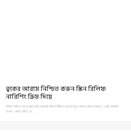
ত্বকের আরাম নিশ্চিত করুন স্কিন রিলিফ
নারিশিং ক্রিম দিয়ে
সকালে বাইরে বের হওয়ার সময় আয়নার সামনে দাঁড়িয়ে দেখলেন মুখে লালচে র‍্যাশ হয়েছে। একটু অবাকই
হলেন। কারণ বাহির থে…