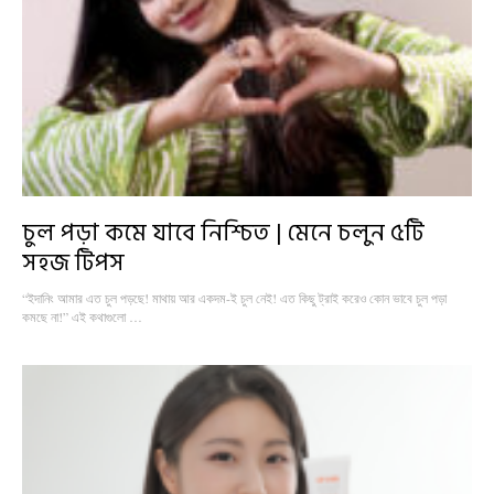
চুল পড়া কমে যাবে নিশ্চিত | মেনে চলুন ৫টি
সহজ টিপস
“ইদানিং আমার এত চুল পড়ছে! মাথায় আর একদম-ই চুল নেই! এত কিছু ট্রাই করেও কোন ভাবে চুল পড়া
কমছে না!” এই কথাগুলো …