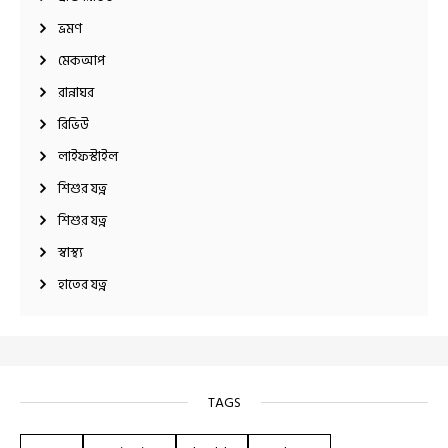
ভ্রমণ
মেকআপ
রান্নাঘর
রিভিউ
লাইফস্টাইল
শিশুর যত্ন
শিশুর যত্ন
স্বাস্থ্য
হাতের যত্ন
TAGS