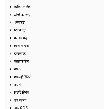
অফিস লাইফ
এন্টি এইজিং
গৃহসজ্জা
চুলের যত্ন
চোখের যত্ন
তৈলাক্ত ত্বক
ত্বকের যত্ন
নরমাল স্কিন
পোরস
প্রোডাক্ট রিভিউ
ফ্যাশন
বিউটি টিপস
ব্রণ সমস্যা
ব্রান্ড রিভিউ