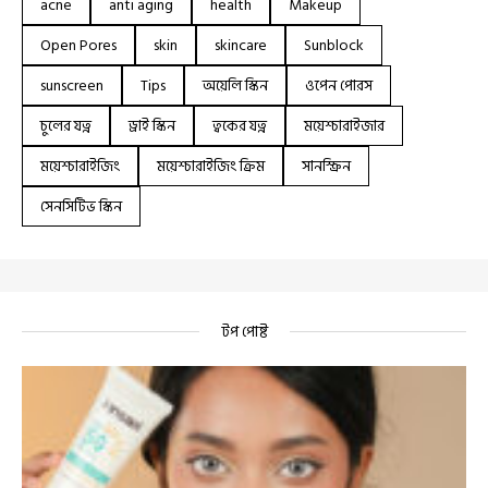
acne
anti aging
health
Makeup
Open Pores
skin
skincare
Sunblock
sunscreen
Tips
অয়েলি স্কিন
ওপেন পোরস
চুলের যত্ন
ড্রাই স্কিন
ত্বকের যত্ন
ময়েশ্চারাইজার
ময়েশ্চারাইজিং
ময়েশ্চারাইজিং ক্রিম
সানস্ক্রিন
সেনসিটিভ স্কিন
টপ পোষ্ট