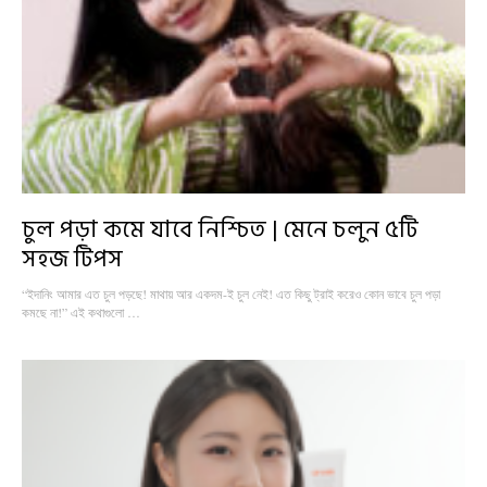
চুল পড়া কমে যাবে নিশ্চিত | মেনে চলুন ৫টি
সহজ টিপস
“ইদানিং আমার এত চুল পড়ছে! মাথায় আর একদম-ই চুল নেই! এত কিছু ট্রাই করেও কোন ভাবে চুল পড়া
কমছে না!” এই কথাগুলো …