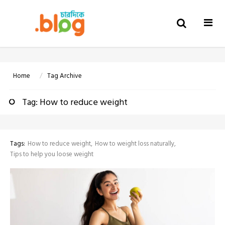
Togg
navi
Home
Tag Archive
Tag: How to reduce weight
Tags:
How to reduce weight
How to weight loss naturally
Tips to help you loose weight