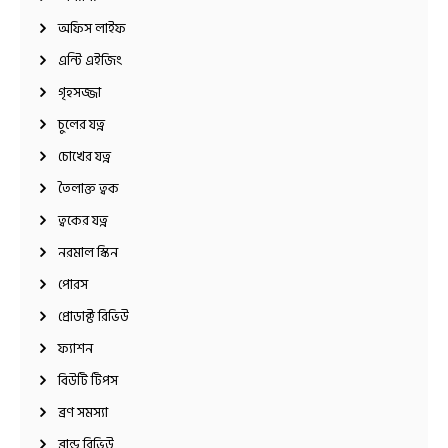
অফিস লাইফ
এন্টি এইজিং
গৃহসজ্জা
চুলের যত্ন
চোখের যত্ন
তৈলাক্ত ত্বক
ত্বকের যত্ন
নরমাল স্কিন
পোরস
প্রোডাক্ট রিভিউ
ফ্যাশন
বিউটি টিপস
ব্রণ সমস্যা
ব্রান্ড রিভিউ