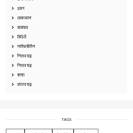
ভ্রমণ
মেকআপ
রান্নাঘর
রিভিউ
লাইফস্টাইল
শিশুর যত্ন
শিশুর যত্ন
স্বাস্থ্য
হাতের যত্ন
TAGS