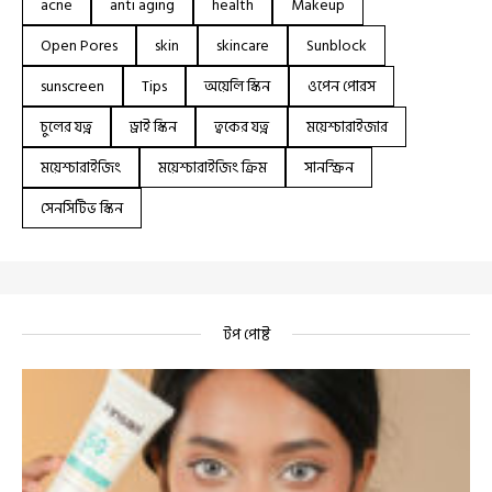
acne
anti aging
health
Makeup
Open Pores
skin
skincare
Sunblock
sunscreen
Tips
অয়েলি স্কিন
ওপেন পোরস
চুলের যত্ন
ড্রাই স্কিন
ত্বকের যত্ন
ময়েশ্চারাইজার
ময়েশ্চারাইজিং
ময়েশ্চারাইজিং ক্রিম
সানস্ক্রিন
সেনসিটিভ স্কিন
টপ পোষ্ট