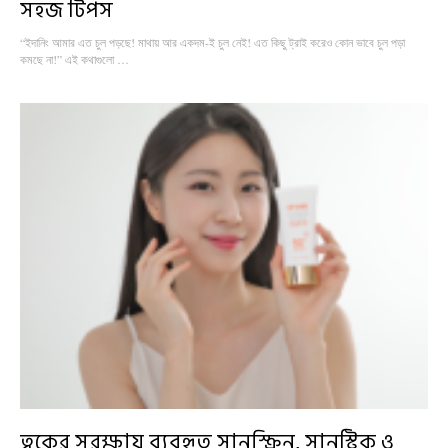
সহজ টিপস
“ইদানিং আমার এত চুল পড়ছে! মাথায় আর একদম-ই চুল নেই! এত কিছু ট্রাই করেও কোন ভাবে চুল পড়া
কমছে না!” এই কথাগুলো …
ত্বকের সুরক্ষায় ব্যবহৃত সানস্ক্রিন, সানস্টিক ও