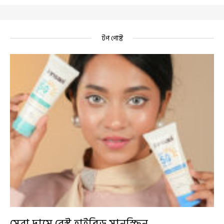
টপ পোষ্ট
সেরা দামে বেস্ট হাইব্রিড সানস্ক্রিন