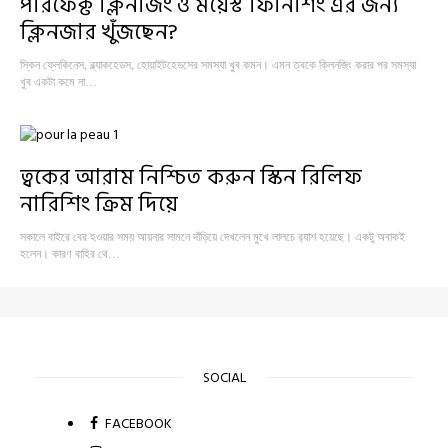
পারফেক্ট ক্লিনজিং ও ময়েস্ট ফিনিশিং এর জন্য
ক্লিনজার খুঁজছেন?
স্কিন ফ্লেকিনেস, ব্ল্যাকহেডস, হোয়াইটহেডসের সমস্যা খুব কমন। এমন ত্বকে ক্লিনজিং করার পর সমস্যা
খুব একটা কমে না…
ত্বকের আরাম নিশ্চিত করুন স্কিন রিলিফ
নারিশিং ক্রিম দিয়ে
সকালে বাইরে বের হওয়ার সময় আয়নার সামনে দাঁড়িয়ে দেখলেন মুখে লালচে র‍্যাশ হয়েছে। একটু অবাকই
হলেন। কারণ বাহির থে…
SOCIAL
FACEBOOK