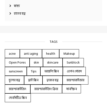
স্বাস্থ্য
হাতের যত্ন
TAGS
acne
anti aging
health
Makeup
Open Pores
skin
skincare
Sunblock
sunscreen
Tips
অয়েলি স্কিন
ওপেন পোরস
চুলের যত্ন
ড্রাই স্কিন
ত্বকের যত্ন
ময়েশ্চারাইজার
ময়েশ্চারাইজিং
ময়েশ্চারাইজিং ক্রিম
সানস্ক্রিন
সেনসিটিভ স্কিন