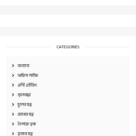
CATEGORIES
অন্যান্য
অফিস লাইফ
এন্টি এইজিং
গৃহসজ্জা
চুলের যত্ন
চোখের যত্ন
তৈলাক্ত ত্বক
ত্বকের যত্ন