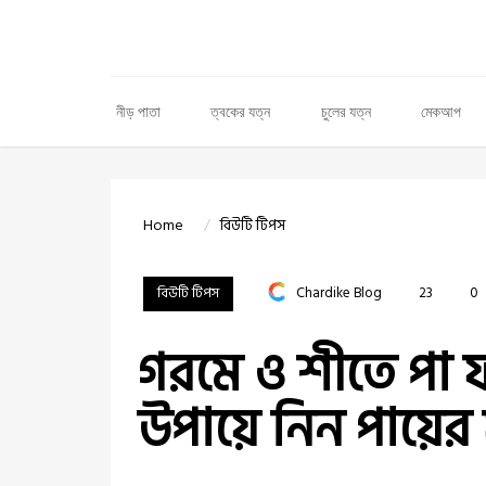
নীড় পাতা
ত্বকের যত্ন
চুলের যত্ন
মেকআপ
Home
বিউটি টিপস
বিউটি টিপস
Chardike Blog
23
0
গরমে ও শীতে পা ফ
উপায়ে নিন পায়ের য