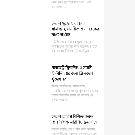
কোন ভাবে চুল পড়া কমছে না!” এই
কথাগুলো …
ত্বকের সুরক্ষায় ব্যবহৃত
সানস্ক্রিন, সানস্টিক ও সানব্লকের
মধ্যে পার্থক্য
সূর্যরশ্মি থেকে ত্বকের সুরক্ষার জন্য
সানস্ক্রিনের ব্যবহার বহুল প্রচলিত। তবে
এই যাত্রায় পিছিয়ে নেই সানস্ক্রিন…
পারফেক্ট ক্লিনজিং ও ময়েস্ট
ফিনিশিং এর জন্য ক্লিনজার
খুঁজছেন?
স্কিন ফ্লেকিনেস, ব্ল্যাকহেডস,
হোয়াইটহেডসের সমস্যা খুব কমন। এমন
ত্বকে ক্লিনজিং করার পর সমস্যা খুব
একটা কমে না…
ত্বকের আরাম নিশ্চিত করুন
স্কিন রিলিফ নারিশিং ক্রিম দিয়ে
সকালে বাইরে বের হওয়ার সময় আয়নার
সামনে দাঁড়িয়ে দেখলেন মুখে লালচে র‍্যাশ