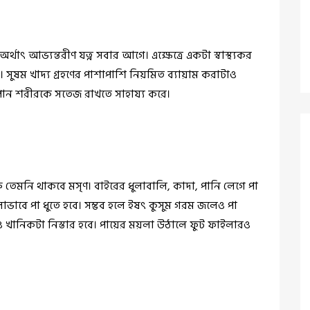
্থাৎ আভ্যন্তরীণ যত্ন সবার আগে। এক্ষেত্রে একটা স্বাস্থ্যকর
গা। সুষম খাদ্য গ্রহণের পাশাপাশি নিয়মিত ব্যায়াম করাটাও
জল পান শরীরকে সতেজ রাখতে সাহায্য করে।
 তেমনি থাকবে মসৃণ। বাইরের ধুলাবালি, কাদা, পানি লেগে পা
ভাবে পা ধুতে হবে। সম্ভব হলে ইষৎ কুসুম গরম জলেও পা
্তিও খানিকটা নিস্তার হবে। পায়ের ময়লা উঠালে ফুট ফাইলারও