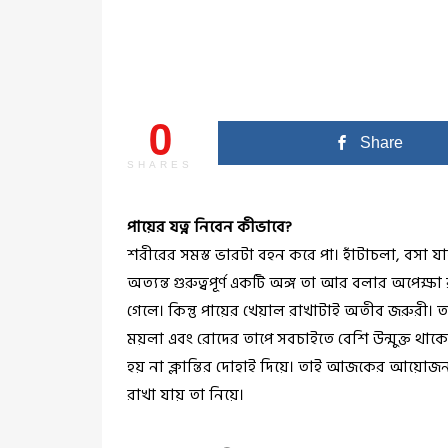
0
Share
SHARES
পায়ের যত্ন নিবেন কীভাবে?
শরীরের সমস্ত ভারটা বহন করে পা। হাঁটাচলা, বসা য
অত্যন্ত গুরুত্বপূর্ণ একটি অঙ্গ তা আর বলার অপেক্ষা 
গেলে। কিন্তু পায়ের খেয়াল রাখাটাই অতীব জরুরী। তা
ময়লা এবং রোদের তাপে সবচাইতে বেশি উন্মুক্ত থাক
হয় না ক্লান্তির দোহাই দিয়ে। তাই আজকের আয়োজনটা 
রাখা যায় তা নিয়ে।