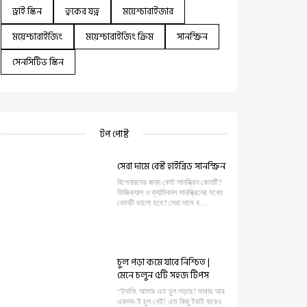
ড্রাই স্কিন
ত্বকের যত্ন
ময়েশ্চারাইজার
ময়েশ্চারাইজিং
ময়েশ্চারাইজিং ক্রিম
সানস্ক্রিন
সেনসিটিভ স্কিন
টপ পোষ্ট
সেরা দামে বেস্ট হাইব্রিড সানস্ক্রিন
বিগেনারদের জন্য বেস্ট সানস্ক্রিন কোনটি?
ফিজিক্যাল ও ক্যামিকাল সানস্ক্রিনের মধ্যে
কোনটি ভালো হবে? সেরা দামে ব…
চুল পড়া কমে যাবে নিশ্চিত |
মেনে চলুন ৫টি সহজ টিপস
“ইদানিং আমার এত চুল পড়ছে! মাথায় আর
একদম-ই চুল নেই! এত কিছু ট্রাই করেও