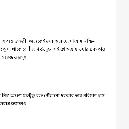
 অত্যন্ত জরুরী। অনেকেই মনে করে যে, পায়ে সানস্ক্রিন
হেতু পা থাকে বেশীক্ষণ উন্মুক্ত তাই শুকিয়ে যাওয়ার প্রবণতাও
বে সতেজ ও মসৃণ।
িম্ন অংশে যতটুকু রক্ত পৌঁছানো দরকার তার পরিমাণ হ্রাস
তিরোধ ক্ষমতাও।