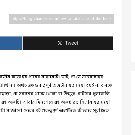
https://blog-chardike.com/how-to-take-care-of-the-feet/
Tweet
াবতীয় কাজ হয় পায়ের সাহায্যেই। তাই, পা যে মানবদেহের
রাখে না। অথচ এত গুরুত্বপূর্ণ অঙ্গটার যত্ন নেয়া হয়ই না বলতে
ছাড়া, পা সবসময় থাকে খোলা বা উন্মুক্ত। বাইরের ধুলাবালি,
ে এই অঙ্গটি। আবার দিনশেষে এই অঙ্গটারও বিশেষ যত্ন নেয়া
সাজানো দেহের এই গুরুত্বপূর্ণ অঙ্গটিকে কীভাবে সুরক্ষিত