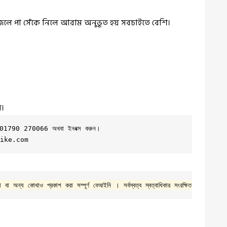
ম জলে পা সেঁকে নিলে আরাম অনুভূত হয় সবচাইতে বেশি।
য়।
ুনঃ 01790 270066 অথবা ইনবক্স করুন। 

ike.com
া বা অন্য কোথাও প্রকাশ করা সম্পূর্ণ বেআইনি । সর্বস্বত্ব স্বত্বাধিকার সংরক্ষিত © 